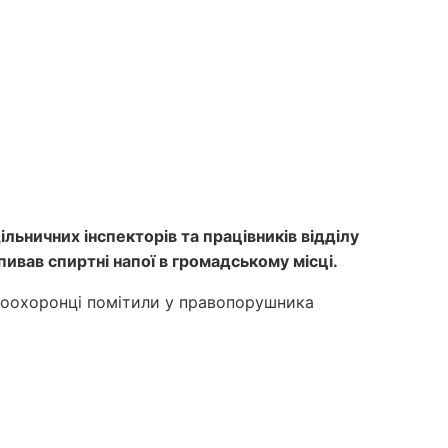
льничних інспекторів та працівників відділу
ивав спиртні напої в громадському місці.
равоохоронці помітили у правопорушника