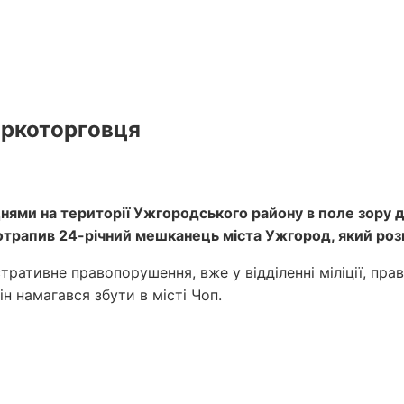
аркоторговця
нями на території Ужгородського району в поле зору ді
отрапив 24-річний мешканець міста Ужгород, який розп
стративне правопорушення, вже у відділенні міліції, п
ін намагався збути в місті Чоп.