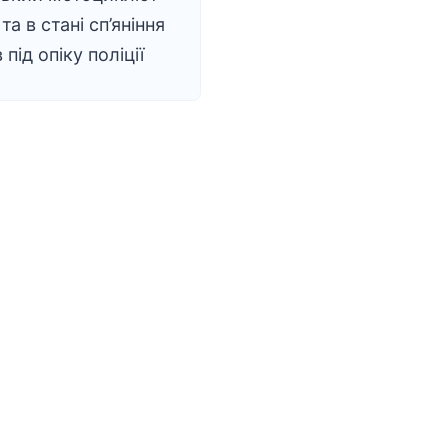
та в стані сп’яніння
під опіку поліції