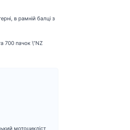
рні, в рамній балці з
та 700 пачок \”NZ
ький мотоцикліст