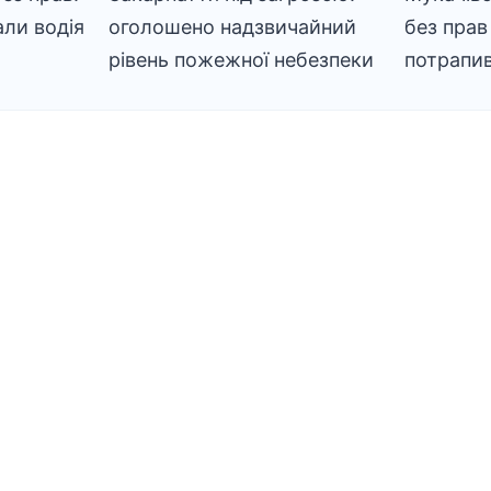
али водія
оголошено надзвичайний
без прав 
рівень пожежної небезпеки
потрапив 