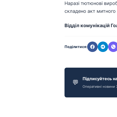
Наразі тютюнові вироб
складено акт митного 
Відділ комунікацій Г
Поділитися:
Підписуйтесь на
💬
Оперативні новини 