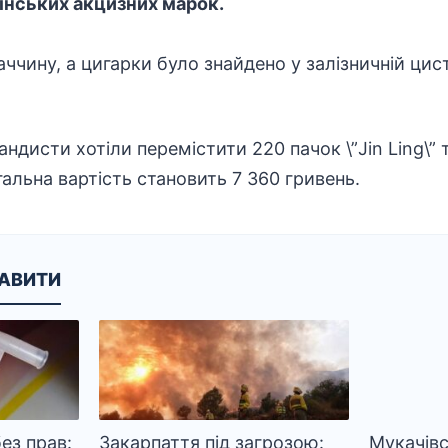
їнських акцизних марок.
ччину, а цигарки було знайдено у залізничній цисте
ндисти хотіли перемістити 220 пачок \”Jin Ling\” 
загальна вартість становить 7 360 гривень.
КАВИТИ
ез прав:
Закарпаття під загрозою:
Мукачівс