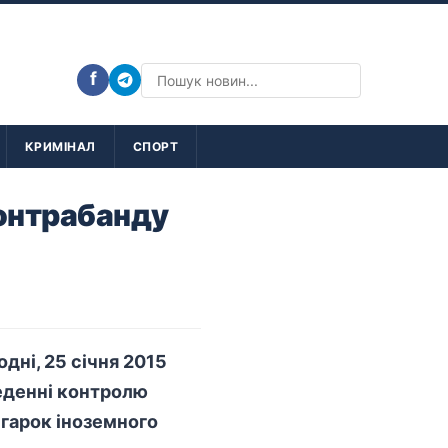
f
КРИМІНАЛ
СПОРТ
контрабанду
дні, 25 січня 2015
еденні контролю
игарок іноземного