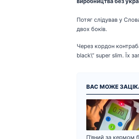
виробництва без укра
Потяг слідував у Слова
двох боків.
Через кордон контраба
black\” super slim. Їх 
ВАС МОЖЕ ЗАЦІ
П’яний за кермом б