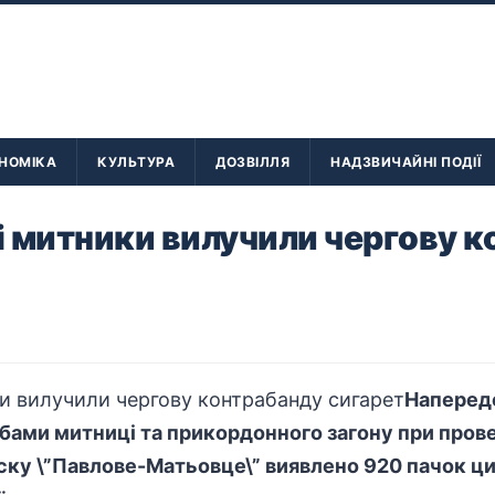
НОМІКА
КУЛЬТУРА
ДОЗВІЛЛЯ
НАДЗВИЧАЙНІ ПОДІЇ
 митники вилучили чергову 
Напередо
бами митниці та прикордонного загону при пров
уску \”Павлове-Матьовце\” виявлено 920 пачок ц