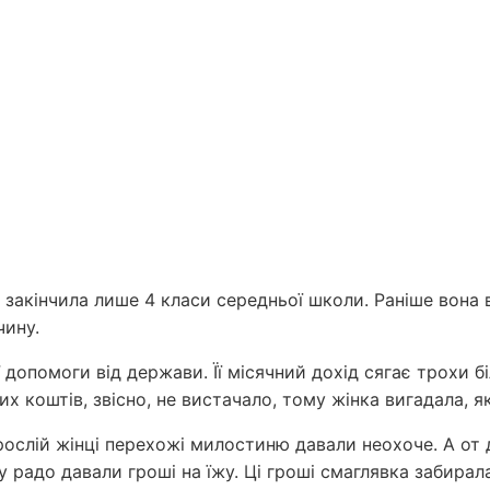
є, закінчила лише 4 класи середньої школи. Раніше вона
чину.
 допомоги від держави. Її місячний дохід сягає трохи 
их коштів, звісно, не вистачало, тому жінка вигадала
ослій жінці перехожі милостиню давали неохоче. А от
радо давали гроші на їжу. Ці гроші смаглявка забирала 