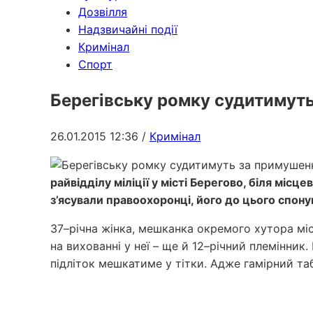
Дозвілля
Надзвичайні події
Кримінал
Спорт
Берегівську ромку судитимут
26.01.2015 12:36
/
Кримінал
райвідділу міліції у місті Берегово, біля мі
з’ясували правоохоронці, його до цього спонук
37–річна жінка, мешканка окремого хутора міст
на вихованні у неї – ще й 12–річний племінник
підліток мешкатиме у тітки. Адже гамірний 