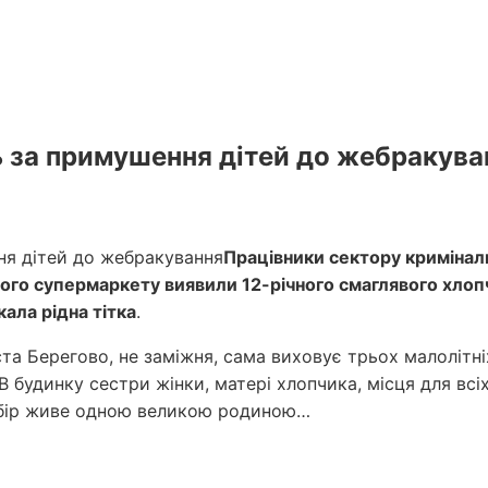
ь за примушення дітей до жебракува
Працівники сектору кримінальн
сцевого супермаркету виявили 12-річного смаглявого хло
ала рідна тітка
.
а Берегово, не заміжня, сама виховує трьох малолітніх 
. В будинку сестри жінки, матері хлопчика, місця для вс
табір живе одною великою родиною…