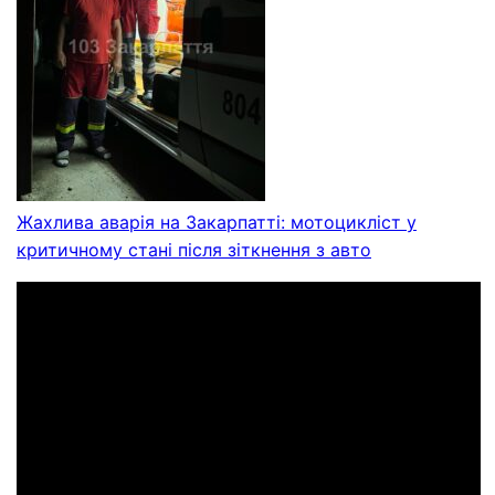
Жахлива аварія на Закарпатті: мотоцикліст у
критичному стані після зіткнення з авто