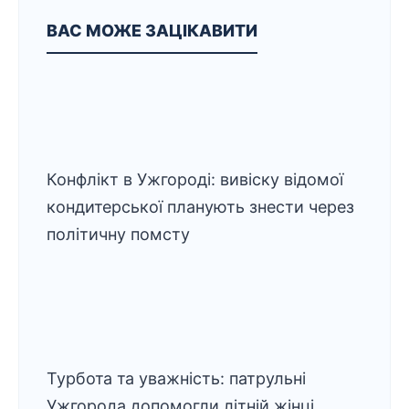
ВАС МОЖЕ ЗАЦІКАВИТИ
Конфлікт в Ужгороді: вивіску відомої
кондитерської планують знести через
політичну помсту
Турбота та уважність: патрульні
Ужгорода допомогли літній жінці