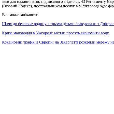
заяв для надання візи, підписаного згідно ст. 43 Регламенту Є
(Візовий Кодекс), постачальником послуг в м Ужгороді буде фі
Вас може зацікавити
Шлях до безпеки: родину з трьома дітьми евакуювали з Дніпр
Криза маловоддя в Ужгороді: містян просять економити воду
Кокаїновий трафік із Європи: на Закарпатті розкрили мережу н