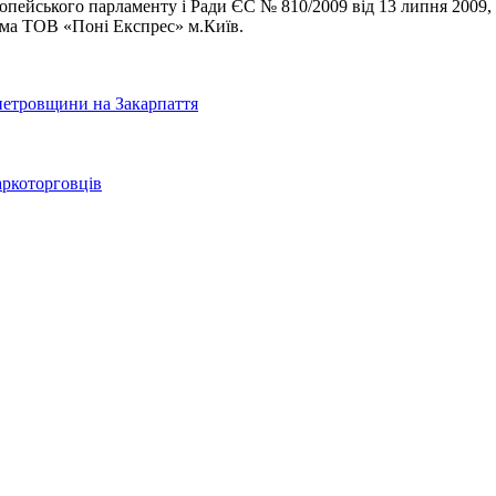
вропейського парламенту і Ради ЄС № 810/2009 від 13 липня 2009
рма ТОВ «Поні Експрес» м.Київ.
опетровщини на Закарпаття
аркоторговців