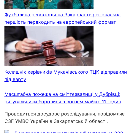
Футбольна революція на Закарпатті: регіональна
першість переходить на європейський формат
Колишніх керівників Мукачівського ТЦК відправили
під варту
Масштабна пожежа на сміттєзвалищі у Дубрівці:
рятувальники боролися з вогнем майже 11 годин
Проводиться досудове розслідування, повідомляє
СЗГ УМВС України в Закарпатській області.