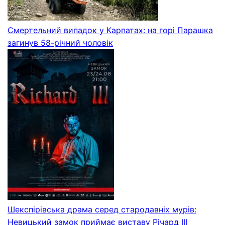
Смертельний випадок у Карпатах: на горі Парашка
загинув 58-річний чоловік
Шекспірівська драма серед стародавніх мурів:
Невицький замок приймає виставу Річард ІІІ