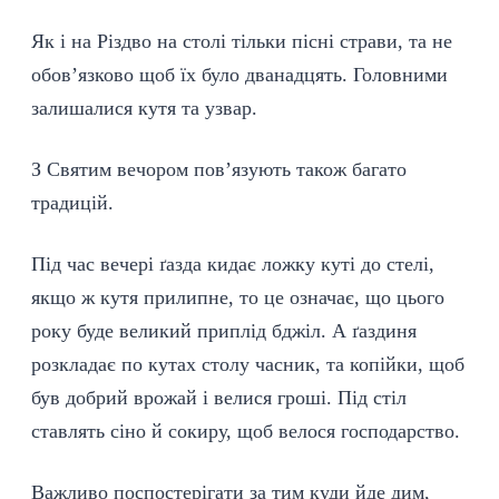
Як і на Різдво на столі тільки пісні страви, та не
обов’язково щоб їх було дванадцять. Головними
залишалися кутя та узвар.
З Святим вечором пов’язують також багато
традицій.
Під час вечері ґазда кидає ложку куті до стелі,
якщо ж кутя прилипне, то це означає, що цього
року буде великий приплід бджіл. А ґаздиня
розкладає по кутах столу часник, та копійки, щоб
був добрий врожай і велися гроші. Під стіл
ставлять сіно й сокиру, щоб велося господарство.
Важливо поспостерігати за тим куди йде дим,