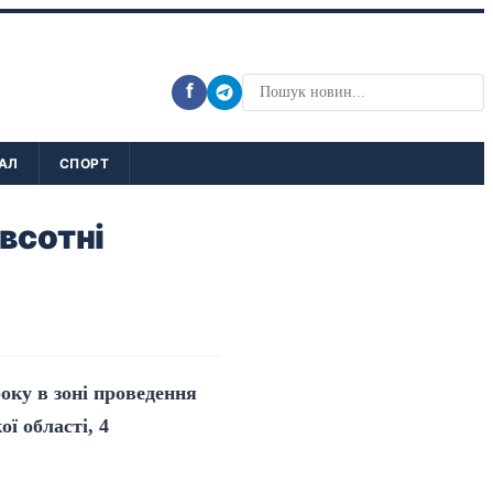
f
АЛ
СПОРТ
івсотні
оку в зоні проведення
ї області, 4