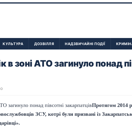
КУЛЬТУРА
ДОЗВІЛЛЯ
НАДЗВИЧАЙНІ ПОДІЇ
КРИМІН
к в зоні АТО загинуло понад п
во
Протягом 2014 р
вослужбовців ЗСУ, котрі були призвані із Закарпатсько
арівці».