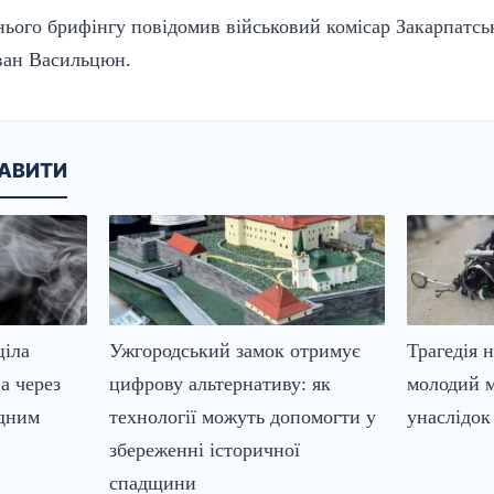
нього брифінгу повідомив військовий комісар Закарпатсь
Іван Васильцюн.
КАВИТИ
ціла
Ужгородський замок отримує
Трагедія 
а через
цифрову альтернативу: як
молодий м
адним
технології можуть допомогти у
унаслідок 
збереженні історичної
спадщини