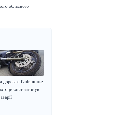
кого обласного
на дорогах Тячівщини:
отоцикліст загинув
аварії