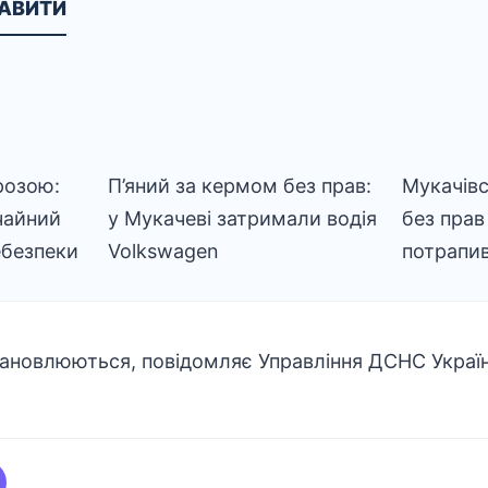
КАВИТИ
розою:
П’яний за кермом без прав:
Мукачівс
чайний
у Мукачеві затримали водія
без прав 
ебезпеки
Volkswagen
потрапив 
тановлюються, повідомляє Управління ДСНС Україн