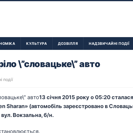
НОМІКА
КУЛЬТУРА
ДОЗВІЛЛЯ
НАДЗВИЧАЙНІ ПОДІЇ
ріло \”словацьке\” авто
і події
13 січня 2015 року о 05:20 стала
n Sharan» (автомобіль зареєстровано в Словацькі
вул. Вокзальна, б/н.
становлюється.