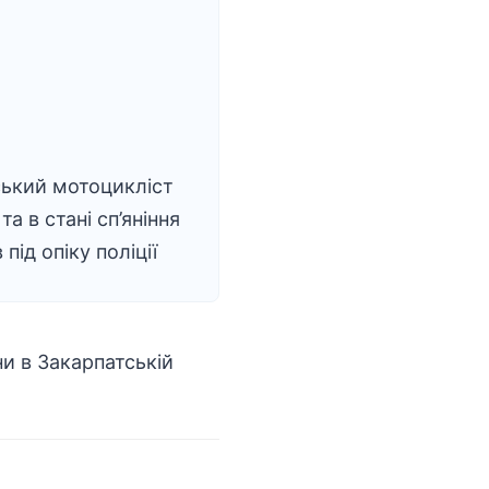
ький мотоцикліст
та в стані сп’яніння
під опіку поліції
и в Закарпатській