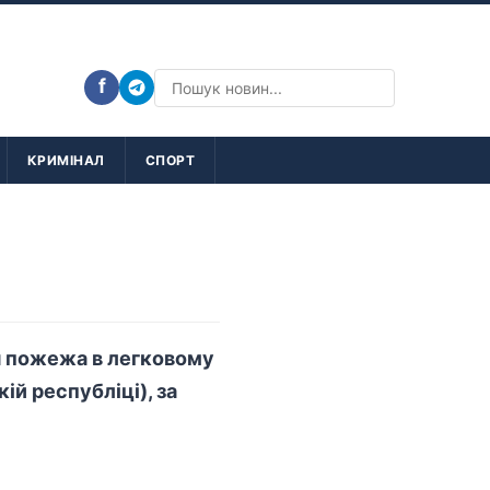
f
КРИМІНАЛ
СПОРТ
ся пожежа в легковому
й республіці), за