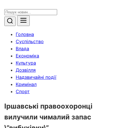
Головна
Суспільство
Влада
Економіка
Культура
Дозвілля
Надзвичайні події
Кримінал
Спорт
Іршавські правоохоронці
вилучили чималий запас
\”вибухівки\”