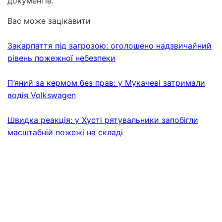
документів.
Вас може зацікавити
Закарпаття під загрозою: оголошено надзвичайний
рівень пожежної небезпеки
П’яний за кермом без прав: у Мукачеві затримали
водія Volkswagen
Швидка реакція: у Хусті рятувальники запобігли
масштабній пожежі на складі