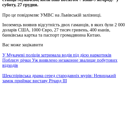
суботу, 27 грудня.
Про це повідомляє УМВС на Львівській залізниці.
Іноземець виявив відсутність двох гаманців, в яких були 2 000
доларів США, 1000 Євро, 27 тисяч гривень, 400 юанів,
банківська картка та паспорт громадянина Китаю.
Вас може зацікавити
У Мукачеві поліція затримала водія під дією наркотиків
Поблизу річки Уж виявлено незаконне звалище побутових
відходів
Шекспірівська драма серед стародавніх мурів: Невицький
замок приймає виставу Річард ІІІ