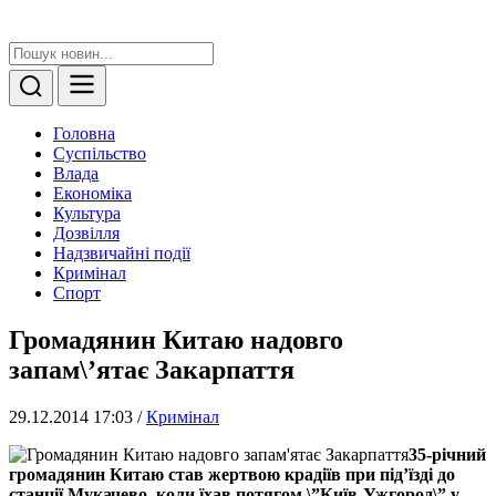
Головна
Суспільство
Влада
Економіка
Культура
Дозвілля
Надзвичайні події
Кримінал
Спорт
Громадянин Китаю надовго
запам\’ятає Закарпаття
29.12.2014 17:03
/
Кримінал
35-річний
громадянин Китаю став жертвою крадіїв при під’їзді до
станції Мукачево, коли їхав потягом \”Київ-Ужгород\” у