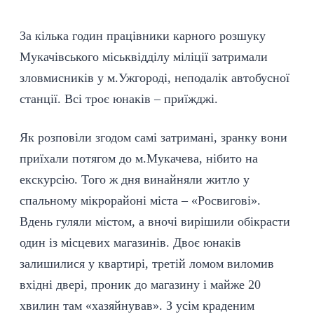
За кілька годин працівники карного розшуку
Мукачівського міськвідділу міліції
затримали
зловмисників у м.Ужгороді, неподалік автобусної
станції. Всі троє юнаків – приїжджі.
Як розповіли згодом самі затримані, зранку вони
приїхали потягом до м.Мукачева, нібито на
екскурсію. Того ж дня винайняли житло у
спальному мікрорайоні міста – «Росвигові».
Вдень гуляли містом, а вночі вирішили обікрасти
один із місцевих магазинів. Двоє юнаків
залишилися у квартирі, третій ломом виломив
вхідні двері, проник до магазину і майже 20
хвилин там «хазяйнував». З усім краденим