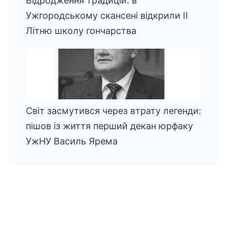
Відродження традицій: в
Ужгородському скансені відкрили ІІ
Літню школу гончарства
Світ засмутився через втрату легенди:
пішов із життя перший декан юрфаку
УжНУ Василь Ярема