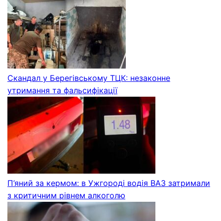
Скандал у Берегівському ТЦК: незаконне
утримання та фальсифікації
П’яний за кермом: в Ужгороді водія ВАЗ затримали
з критичним рівнем алкоголю