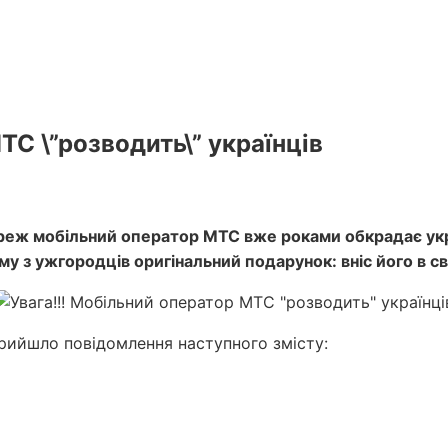
ТС \”розводить\” українців
еж мобільний оператор МТС вже роками обкрадає україн
 з ужгородців оригінальний подарунок: вніс його в сві
рийшло повідомлення наступного змісту: