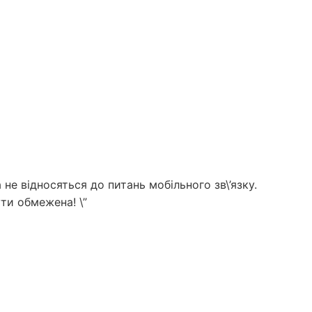
не відносяться до питань мобільного зв\’язку.
ти обмежена! \”