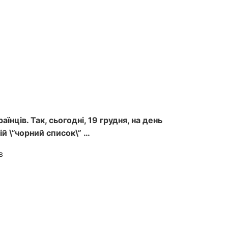
ців. Так, сьогодні, 19 грудня, на день
й \”чорний список\” …