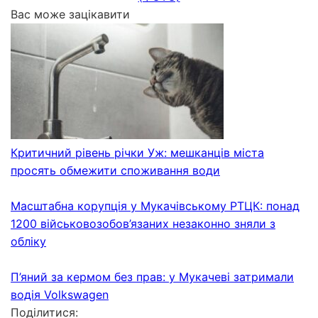
Вас може зацікавити
Критичний рівень річки Уж: мешканців міста
просять обмежити споживання води
Масштабна корупція у Мукачівському РТЦК: понад
1200 військовозобов’язаних незаконно зняли з
обліку
П’яний за кермом без прав: у Мукачеві затримали
водія Volkswagen
Поділитися: