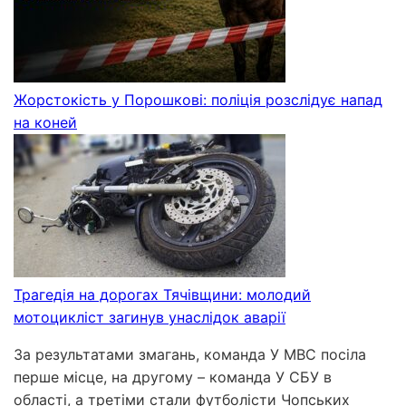
Жорстокість у Порошкові: поліція розслідує напад
на коней
Трагедія на дорогах Тячівщини: молодий
мотоцикліст загинув унаслідок аварії
За результатами змагань, команда У МВС посіла
перше місце, на другому – команда У СБУ в
області, а третіми стали футболісти Чопських