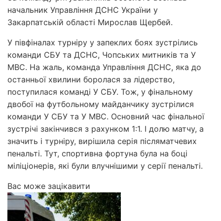
начальник Управління ДСНС України у
Закарпатській області Мирослав Щербей.
У півфіналах турніру у запеклих боях зустрілись
команди СБУ та ДСНС, Чопських митників та У
МВС. На жаль, команда Управління ДСНС, яка до
останньої хвилини боролася за лідерство,
поступилася команді У СБУ. Тож, у фінальному
двобої на футбольному майданчику зустрілися
команди У СБУ та У МВС. Основний час фінальної
зустрічі закінчився з рахунком 1:1. І долю матчу, а
значить і турніру, вирішила серія післяматчевих
пенальті. Тут, спортивна фортуна була на боці
міліціонерів, які були влучнішими у серії пенальті.
Вас може зацікавити