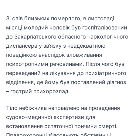
Зі слів близьких померлого, в листопаді
місяці молодий чоловік був госпіталізований
до Закарпатського обласного наркологічного
диспансера у зв’язку з неадекватною
поведінкою внаслідок зловживання
психотропними речовинами. Після чого був
переведений на лікування до психіатричного
відділення, де йому був поставлений діагноз
– гострий психорозлад.
Тіло небіжчика направлено на проведення
судово-медичної експертизи для
встановлення остаточної причини смерті.
Правоохоронці з\’ясовують обставини і