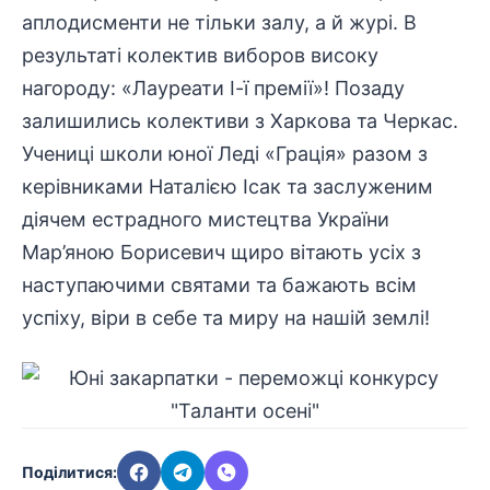
аплодисменти не тільки залу, а й журі. В
результаті колектив виборов високу
нагороду: «Лауреати І-ї премії»! Позаду
залишились колективи з Харкова та Черкас.
Учениці школи юної Леді «Грація» разом з
керівниками Наталією Ісак та заслуженим
діячем естрадного мистецтва України
Мар’яною Борисевич щиро вітають усіх з
наступаючими святами та бажають всім
успіху, віри в себе та миру на нашій землі!
Поділитися: