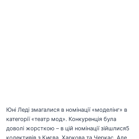
Юні Леді змагалися в номінації «моделінг» в
категорії «театр мод». Конкуренція була
доволі жорсткою – в цій номінації зійшлися5
колективів з Києва, Харкова та Черкас. Але