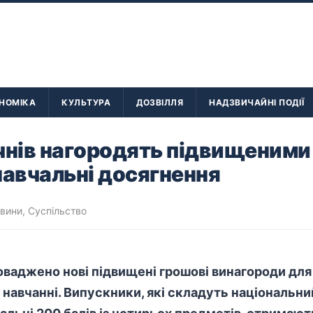
НОМІКА
КУЛЬТУРА
ДОЗВІЛЛЯ
НАДЗВИЧАЙНІ ПОДІЇ
учнів нагородять підвищеним
навчальні досягнення
овини
,
Суспільство
оваджено нові підвищені грошові винагороди для 
 навчанні. Випускники, які складуть національ