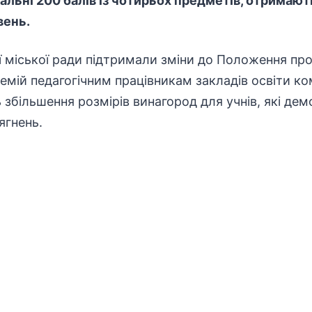
альні 200 балів із чотирьох предметів, отримаю
вень.
 міської ради підтримали зміни до Положення пр
емій педагогічним працівникам закладів освіти
ко
 збільшення розмірів винагород для учнів, які д
ягнень.