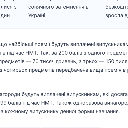
лися з
сонячного затемнення в
безкошт
один
Україні
зросла в
що найбільші премії будуть виплачені випускникам
в під час НМТ. Так, за 200 балів з одного предме
предметів — 70 тисяч гривень, з трьох — 150 тисяч
 із чотирьох предметів передбачена вища премія в 
нагороди будуть виплачені випускникам, які досяг
199 балів під час НМТ. Також одноразова винагород
на кожному випускнику денної форми навчання.