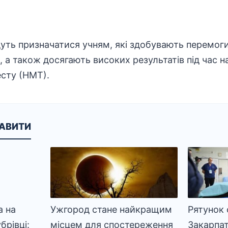
уть призначатися учням, які здобувають перемоги 
х, а також досягають високих результатів під час 
сту (НМТ).
КАВИТИ
 на
Ужгород стане найкращим
Рятунок 
брівці:
місцем для спостереження
Закарпатт