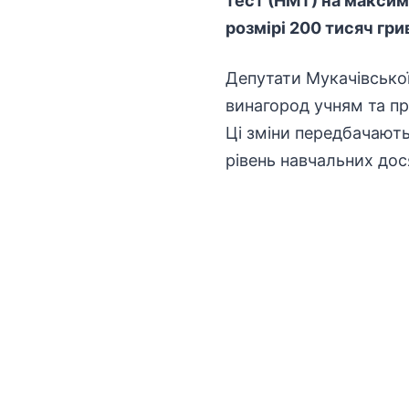
тест (НМТ) на максим
розмірі 200 тисяч гри
Депутати
Мукачівської
винагород учням та пр
Ці зміни передбачають
рівень навчальних дос