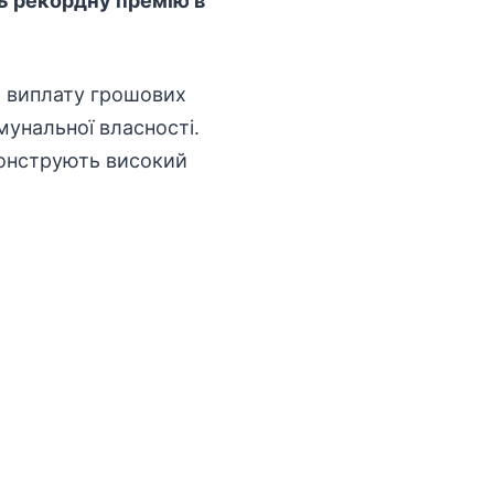
ть рекордну премію в
о виплату грошових
мунальної
власності
.
емонструють високий