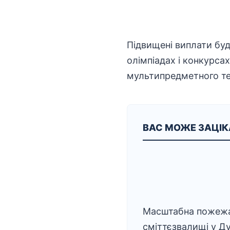
Підвищені виплати буд
олімпіадах і конкурса
мультипредметного те
ВАС МОЖЕ ЗАЦІ
Масштабна пожежа
сміттєзвалищі у Ду