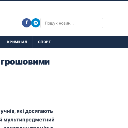
f
КРИМІНАЛ
СПОРТ
и грошовими
учнів, які досягають
ний мультипредметний