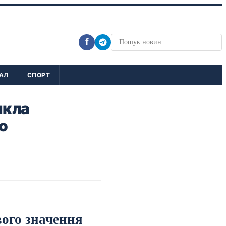
f
АЛ
СПОРТ
икла
о
вого значення