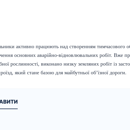
льники активно працюють над створенням тимчасового об’
нчення основних аварійно-відновлювальних робіт. Вже п
ібної рослинності, виконано низку земляних робіт із заст
роїзд, який стане базою для майбутньої об’їзної дороги.
КАВИТИ