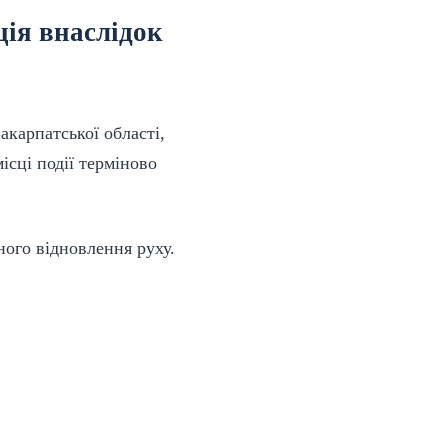
ція внаслідок
акарпатської області,
ісці події терміново
ного відновлення руху.