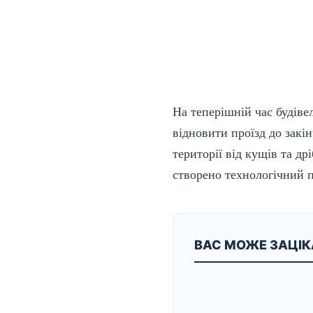
На теперішній час будіве
відновити проїзд до закі
території від кущів та др
створено
технологічний
п
ВАС МОЖЕ ЗАЦІ