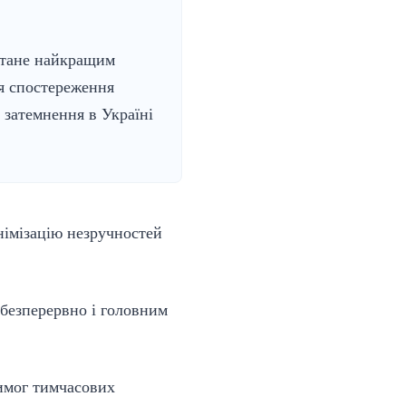
стане найкращим
я спостереження
 затемнення в Україні
німізацію незручностей
 безперервно і головним
вимог тимчасових