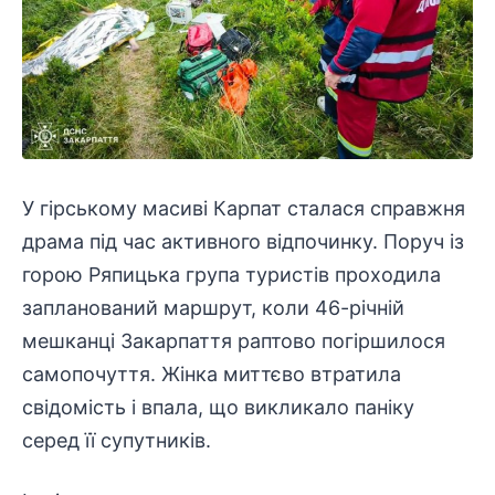
У гірському масиві Карпат сталася справжня
драма під час активного відпочинку. Поруч із
горою Ряпицька група туристів проходила
запланований
маршрут, коли 46-річній
мешканці Закарпаття раптово погіршилося
самопочуття. Жінка миттєво втратила
свідомість і впала, що викликало паніку
серед її супутників.