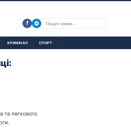
f
КРИМІНАЛ
СПОРТ
ці:
а та легкового
оги.