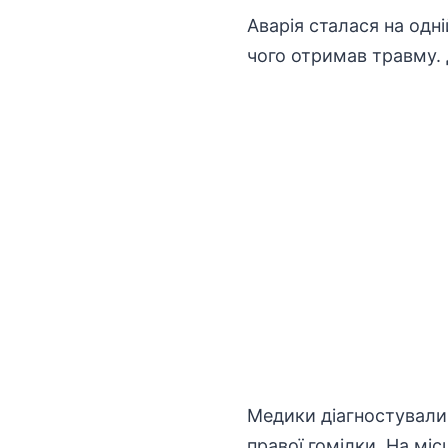
Аварія сталася на одн
чого отримав травму.
Медики діагностували
правої гомілки. На мі