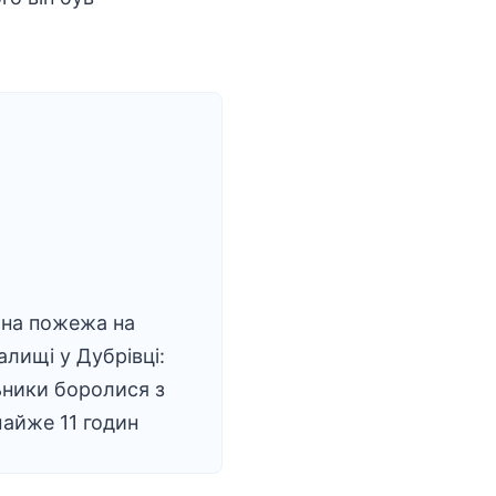
на пожежа на
алищі у Дубрівці:
ники боролися з
айже 11 годин