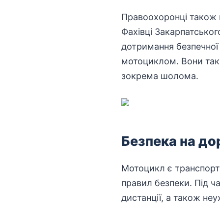
Правоохоронці
також п
Фахівці Закарпатськог
дотримання безпечної 
мотоциклом. Вони так
зокрема шолома.
Безпека на до
Мотоцикл є
транспор
правил безпеки. Під ч
дистанції, а також н