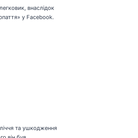
 легковик, внаслідок
рпаття» у Facebook.
пліччя та ушкодження
го він був