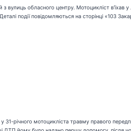
ій з вулиць
обласного центру
. Мотоцикліст в’їхав у
Деталі події повідомляються
на сторінці «103 Зака
 у 31-річного мотоцикліста травму правого перед
сці ДТП йому було надано першу допомогу, після чо