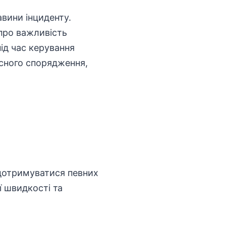
авини інциденту.
про важливість
ід час керування
сного спорядження,
дотримуватися певних
ї швидкості та