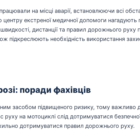
рацювали на місці аварії, встановлюючи всі обст
о центру екстреної медичної допомоги нагадують 
швидкості, дистанції та
правил дорожнього
руху п
ож підкреслюють необхідність використання захи
розі: поради фахівців
тним засобом
підвищеного ризику, тому важливо 
ас руху на мотоциклі слід дотримуватися безпечно
еухильно дотримуватися правил дорожнього руху.