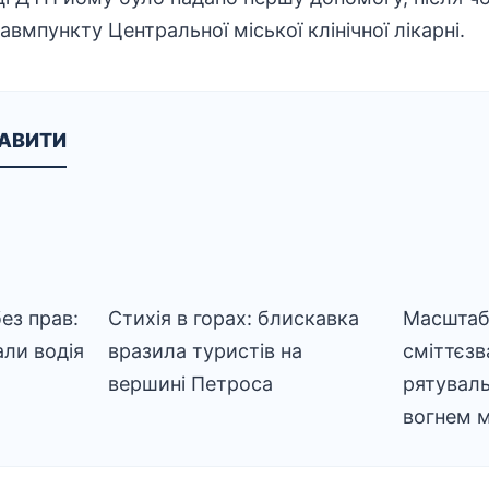
авмпункту Центральної міської клінічної лікарні.
КАВИТИ
ез прав:
Стихія в горах: блискавка
Масштаб
али водія
вразила туристів на
сміттєзв
вершині Петроса
рятуваль
вогнем м