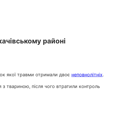
качівському районі
док якої травми отримали двоє
неповнолітніх
.
я з твариною, після чого втратили контроль