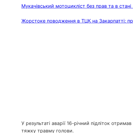
Мукачівський мотоцикліст без прав та в стані с
Жорстоке поводження в ТЦК на Закарпатті: пр
У результаті аварії 16-річний підліток отрима
тяжку травму голови.