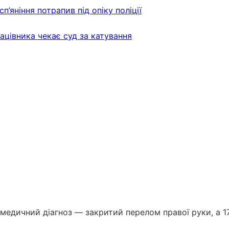
п’яніння потрапив під опіку поліції
ацівника чекає суд за катування
в медичний діагноз — закритий перелом правої руки, а 17