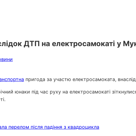
аслідок ДТП на електросамокаті у Му
овини
анспортна
пригода за участю електросамоката, внаслі
ічний юнаки під час руху на електросамокаті зіткнулис
ті.
ала перелом після падіння з квадроцикла