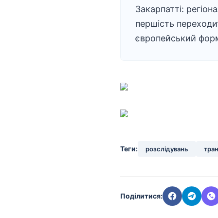
Закарпатті: регіон
першість переходи
європейський фор
Теги:
розслідувань
тра
Поділитися: