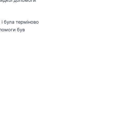
швидкої допомоги
і була терміново
опомоги був