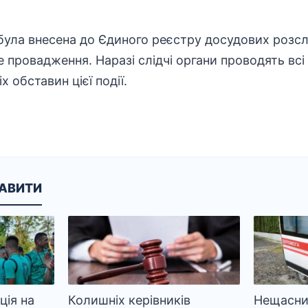
 була внесена до Єдиного реєстру досудових
розсл
 провадження. Наразі слідчі органи проводять всі 
 обставин цієї події.
КАВИТИ
ія на
Колишніх керівників
Нещасни