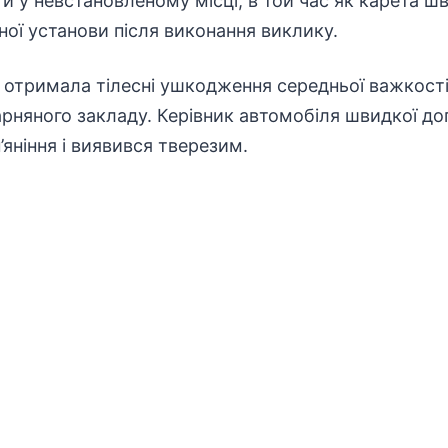
ги у невстановленому місці, в той час як карета 
ої установи після виконання виклику.
отримала тілесні ушкодження середньої важкості 
карняного закладу. Керівник автомобіля швидкої д
’яніння і виявився тверезим.