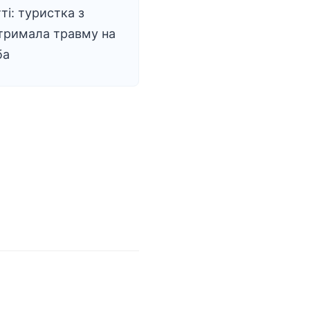
ті: туристка з
тримала травму на
ба