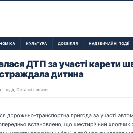
НОМІКА
КУЛЬТУРА
ДОЗВІЛЛЯ
НАДЗВИЧАЙНІ ПОДІЇ
талася ДТП за участі карети ш
остраждала дитина
і події
,
Останні новини
ася дорожньо-
транспортна
пригода за участі авто
опередньо встановлено, що шестирічний хлопчик 