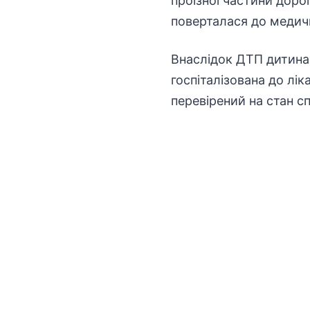
проїзної частини доро
поверталася до медичн
Внаслідок ДТП дитина 
госпіталізована до лі
перевірений на стан сп