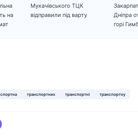
альна
Мукачівського ТЦК
Закарпат
ть на
відправили під варту
Дніпра о
мат
горі Гим
нспортна
транспортних
транспортні
транспортну