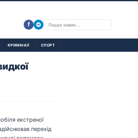
f
КРИМІНАЛ
СПОРТ
видкої
мобіля екстреної
здійснював перехід