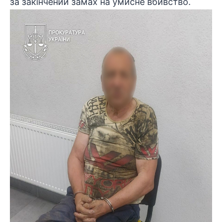
за закінчений замах на умисне вбивство.