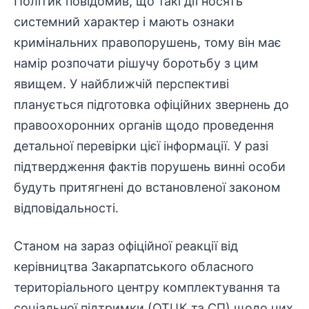
Політик повідомив, що такі дії носять
системний характер і мають ознаки
кримінальних правопорушень, тому він має
намір розпочати рішучу боротьбу з цим
явищем. У найближчій перспективі
планується підготовка офіційних звернень до
правоохоронних
органів щодо проведення
детальної перевірки цієї інформації. У разі
підтвердження фактів порушень винні особи
будуть притягнені до встановленої законом
відповідальності.
Станом на зараз офіційної реакції від
керівництва Закарпатського обласного
територіального центру комплектування та
соціальної підтримки
(ОТЦК та СП) щодо цих