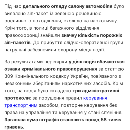
Під час
детального огляду салону автомобіля
було
виявлено зіп-пакет із зеленою речовиною
рослинного походження, схожою на наркотичну.
Крім того, в полиці багажного відділення
правоохоронці знайшли
значну кількість порожніх
зіп-пакетів
. До прибуття слідчо-оперативної групи
патрульні забезпечили охорону місця події.
За результатами перевірки
у діях водія вбачаються
ознаки кримінального правопорушення
за статтею
309 Кримінального кодексу України, пов’язаного з
незаконним зберіганням наркотичних засобів. Крім
того, на водія було складено
три адміністративні
протоколи
: за порушення правил
керування
транспортним
засобом, повторне керування без
права на управління та керування у стані сп’яніння.
Загальна сума штрафів становить понад 58 тисяч
гривень.