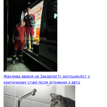
Жахлива аварія на Закарпатті: мотоцикліст у
критичному стані після зіткнення з авто