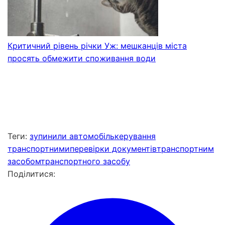
Критичний рівень річки Уж: мешканців міста
просять обмежити споживання води
Теги:
зупинили автомобіль
керування
транспортними
перевірки документів
транспортним
засобом
транспортного засобу
Поділитися: