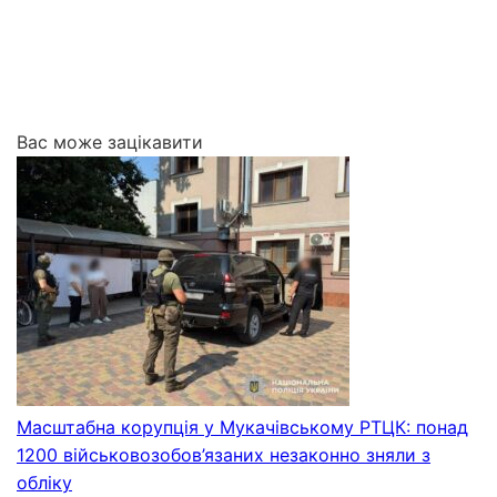
Вас може зацікавити
Масштабна корупція у Мукачівському РТЦК: понад
1200 військовозобов’язаних незаконно зняли з
обліку