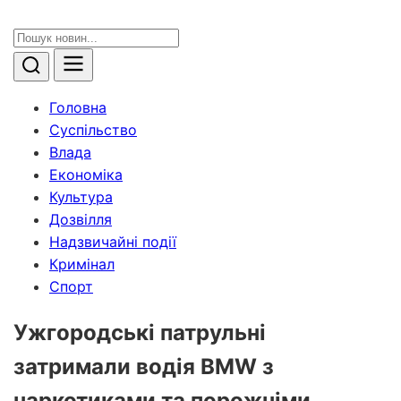
Головна
Суспільство
Влада
Економіка
Культура
Дозвілля
Надзвичайні події
Кримінал
Спорт
Ужгородські патрульні
затримали водія BMW з
наркотиками та порожніми