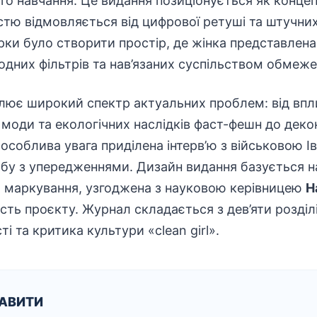
го навчання. Це видання позиціонується як конце
стю відмовляється від цифрової ретуші та штучних
и було створити простір, де жінка представлена 
одних фільтрів та нав’язаних
суспільством
обмеже
лює широкий спектр актуальних проблем: від впл
ю моди та екологічних наслідків фаст-фешн до деко
 особлива увага приділена інтерв’ю з
військовою
Ів
бу з упередженнями. Дизайн видання базується на
го маркування, узгоджена з науковою керівницею
Н
ість
проєкту. Журнал складається з дев’яти розділ
ті та критика культури «clean girl».
КАВИТИ