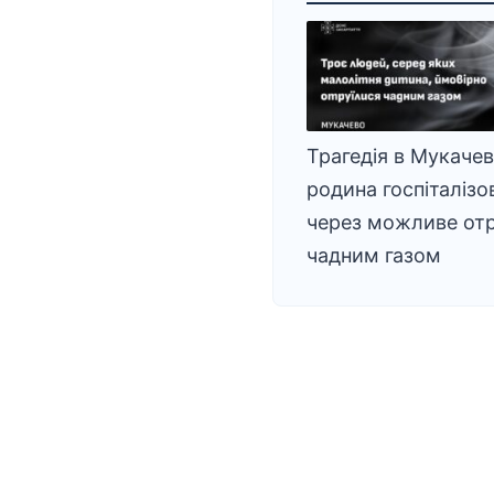
Трагедія в Мукачеві
родина госпіталізо
через можливе от
чадним газом