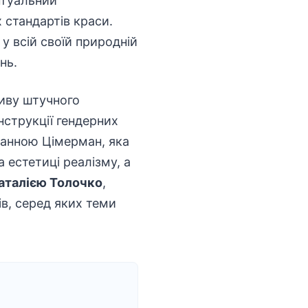
птуальний
 стандартів краси.
у всій своїй природній
нь.
иву штучного
нструкції гендерних
анною Цімерман, яка
 естетиці реалізму, а
аталією Толочко
,
ів, серед яких теми