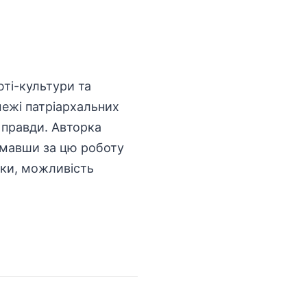
юті-культури та
межі патріархальних
 правди. Авторка
римавши за цю роботу
ики, можливість