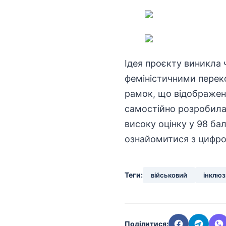
Ідея проєкту виникла 
феміністичними переко
рамок, що відображен
самостійно розробила 
високу оцінку у 98 ба
ознайомитися з цифр
Теги:
військовий
інклюз
Поділитися: