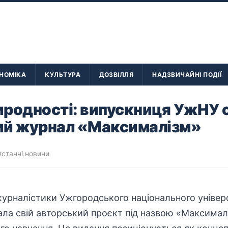
НОМІКА
КУЛЬТУРА
ДОЗВІЛЛЯ
НАДЗВИЧАЙНІ ПОДІЇ
иродності: випускниця УжНУ 
ий журнал «Максималізм»
станні новини
урналістики Ужгородського національного
універ
ла свій авторський проєкт під назвою «Максималі