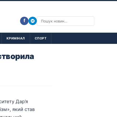
f
КРИМІНАЛ
СПОРТ
створила
ситету
Дар’я
зм», який став