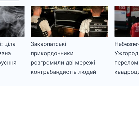
: ціла
Закарпатські
Небезпеч
вана
прикордонники
Ужгород
руєння
розгромили дві мережі
перелом 
контрабандистів людей
квадроц