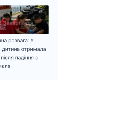
на розвага: в
і дитина отримала
після падіння з
икла