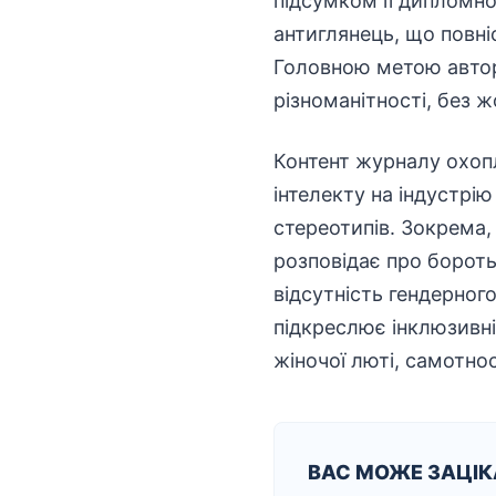
підсумком її дипломно
антиглянець, що повні
Головною метою авторк
різноманітності, без ж
Контент журналу охоп
інтелекту на індустрі
стереотипів. Зокрема,
розповідає про бороть
відсутність гендерно
підкреслює
інклюзивн
жіночої люті, самотнос
ВАС МОЖЕ ЗАЦІ