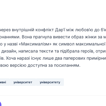
через внутрішній конфлікт Дар’ї між любов’ю до б’
наннями. Вона прагнула вивести образ жінки за 
о у назві «Максималізм» як символ максимальної
дизайн, написала тексти та підібрала героїв, от
лів. Хоча наразі існує лише два паперових примірн
овою версією доступна
за посиланням
.
ивні
університет
університету