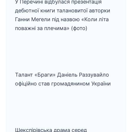
У Перечині відбулася презентація
дебютної книги талановитої авторки
Ганни Мегели під назвою «Коли літа
поважні за плечима» (фото)
Талант «Браги» Даніель Раззувайло
офіційно став громадянином України
Шекспірівська драма серед