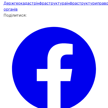
Держгеокадастр
інфраструктура
інфраструктури
прав
органів
Поділитися: