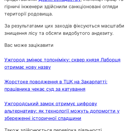
гірничі інженери здійснили санкціоновані огляди
території родовища.
За результатами цих заходів фіксуються масштаби
знищення лісу та обсяги видобутого андезиту.
Вас може зацікавити
Ужгород змінює топоніміку: сквер князя Лаборця
отримає нову назву
Жорстоке поводження в ТЦК на Закарпатті:
працівника чекає суд за катування
Ужгородський замок отримує цифрову
альтернативу: як технології можуть допомогти у
збереженні історичної спадщини
Також здійснюється перевірка діяльності