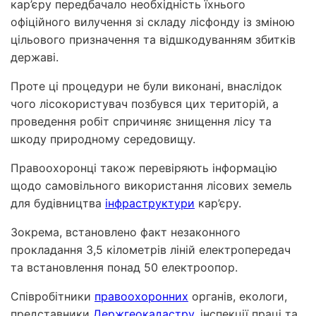
кар’єру передбачало необхідність їхнього
офіційного вилучення зі складу лісфонду із зміною
цільового призначення та відшкодуванням збитків
державі.
Проте ці процедури не були виконані, внаслідок
чого лісокористувач позбувся цих територій, а
проведення робіт спричиняє знищення лісу та
шкоду природному середовищу.
Правоохоронці також перевіряють інформацію
щодо самовільного використання лісових земель
для будівництва
інфраструктури
кар’єру.
Зокрема, встановлено факт незаконного
прокладання 3,5 кілометрів ліній електропередач
та встановлення понад 50 електроопор.
Співробітники
правоохоронних
органів, екологи,
представники
Держгеокадастру
, інспекції праці та