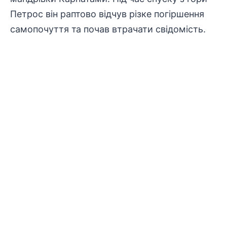
Петрос він раптово відчув різке погіршення
самопочуття та почав втрачати свідомість.