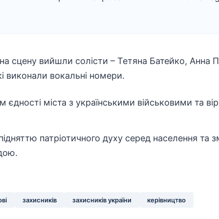
на сцену вийшли солісти – Тетяна Батейко, Анна 
і виконали вокальні номери.
 єдності міста з українськими військовими та ві
підняттю патріотичного духу серед населення та зм
дою.
ові
захисників
захисників україни
керівництво