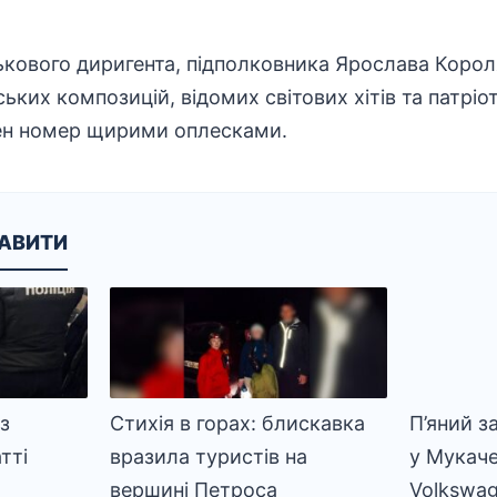
ькового диригента, підполковника Ярослава Корол
ьких композицій, відомих світових хітів та патріо
ен номер щирими оплесками.
КАВИТИ
із
Стихія в горах: блискавка
П’яний з
тті
вразила туристів на
у Мукаче
вершині Петроса
Volkswa