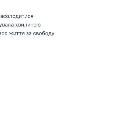
 насолодитися
нувала хвилиною
своє життя за свободу