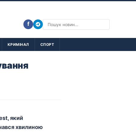
f
КРИМІНАЛ
СПОРТ
ування
st, який
чався хвилиною