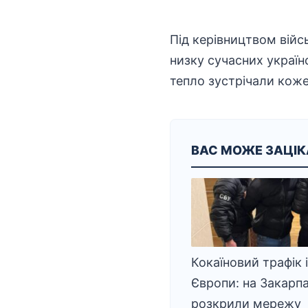
Під
керівництвом
війс
низку сучасних українс
тепло зустрічали кож
ВАС МОЖЕ ЗАЦІ
Кокаїновий трафік 
Європи: на Закарпа
розкрили мережу