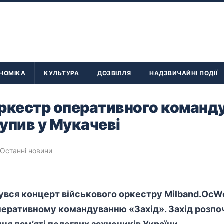
НОМІКА
КУЛЬТУРА
ДОЗВІЛЛЯ
НАДЗВИЧАЙНІ ПОДІЇ
оркестр оперативного команд
упив у Мукачеві
Останні новини
бувся концерт
військового
оркестру Milband.OcWe
перативному командуванню «Захід». Захід розпо