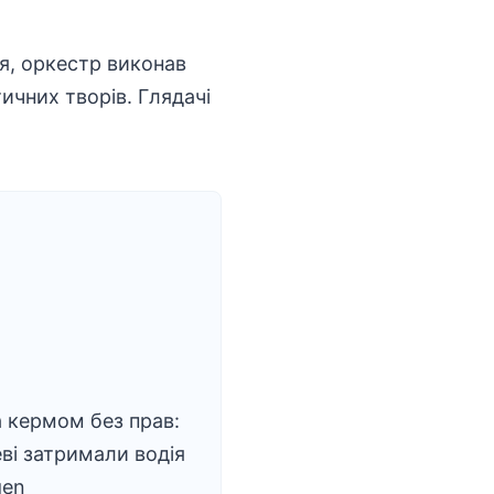
я, оркестр виконав
тичних творів. Глядачі
а кермом без прав:
ві затримали водія
gen