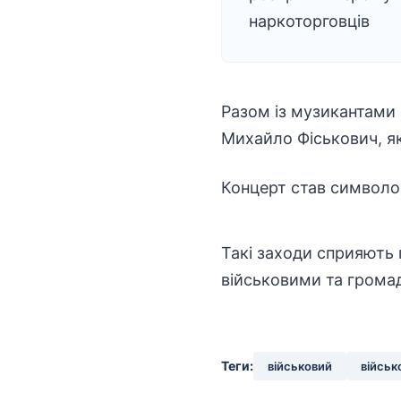
наркоторговців
Разом із музикантами 
Михайло Фіськович, як
Концерт став символом
Такі заходи сприяють 
військовими та грома
Теги:
військовий
військ