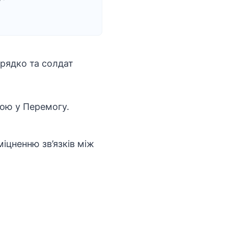
Прядко та солдат
рою у Перемогу.
іцненню зв’язків між