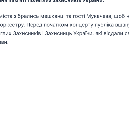
ня пам’яті полеглих
захисників
України.
міста зібрались мешканці та гості Мукачева, щоб
 оркестру. Перед початком концерту публіка вша
глих Захисників і Захисниць України, які віддали 
ави.