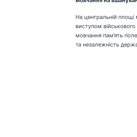
мовчання на вшануван
На центральній площі 
виступом військового
мовчання пам’ять поле
та незалежність держ