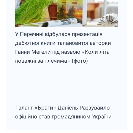
У Перечині відбулася презентація
дебютної книги талановитої авторки
Ганни Мегели під назвою «Коли літа
поважні за плечима» (фото)
Талант «Браги» Даніель Раззувайло
офіційно став громадянином України