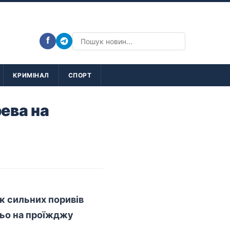
f
КРИМІНАЛ
СПОРТ
ева на
к сильних поривів
ньо на проїжджу