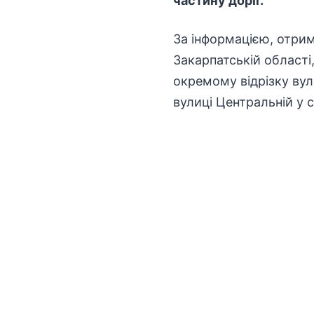
частину доріг.
За інформацією, отри
Закарпатській області
окремому відрізку вул
вулиці Центральній у с