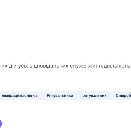
них дій усіх відповідальних служб життєдіяльність
ліквідації наслідків
Рятувальники
рятувальних
Співроб