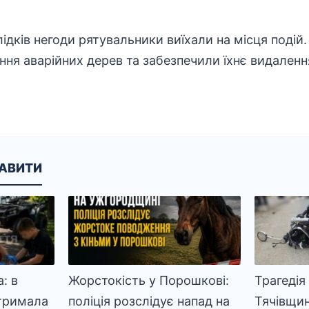
лідків
негоди
рятувальники
виїхали на місця подій
ня аварійних дерев та забезпечили їхнє видаленн
КАВИТИ
: в
Жорстокість у Порошкові:
Трагедія
тримала
поліція розслідує напад на
Тячівщи