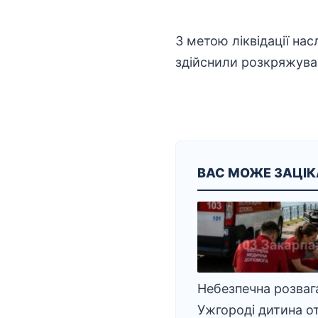
З метою
ліквідації нас
здійснили розкряжуван
ВАС МОЖЕ ЗАЦІ
Небезпечна розвага
Ужгороді дитина о