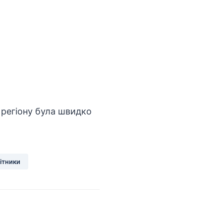
 регіону була швидко
ітники