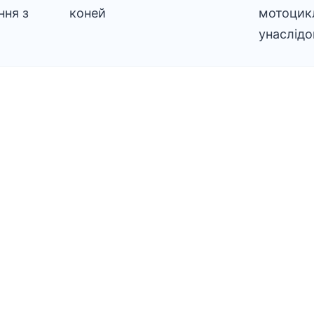
ння з
коней
мотоцикл
унаслідо