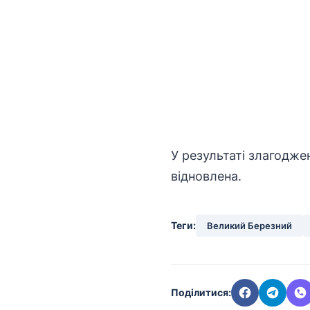
У результаті злагодже
відновлена.
Теги:
Великий Березний
Поділитися: