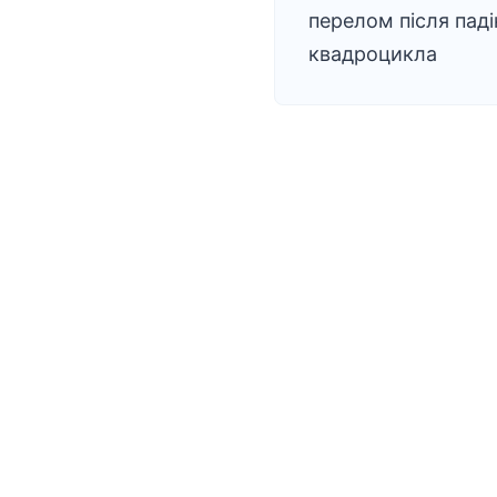
перелом після паді
квадроцикла