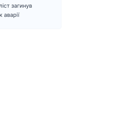
іст загинув
к аварії