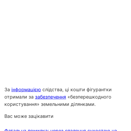
За
інформацією
слідства, ці кошти фігурантки
отримали за
забезпечення
«безперешкодного
користування» земельними ділянками.
Вас може зацікавити
Фатальна помилка: через спалення сухостою на