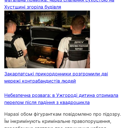
Хустщині згоріла будівля
Закарпатські прикордонники розгромили дві
мережі контрабандистів людей
Небезпечна розвага: в Ужгороді дитина отримала
перелом після падіння з квадроцикла
Наразі обом фігуранткам повідомлено про підозру.
Їм інкримінують кримінальне правопорушення,