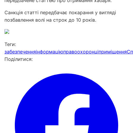
передбачене статтею про отримання хабаря.
Санкція статті передбачає покарання у вигляді
позбавлення волі на строк до 10 років.
Теги:
забезпечення
інформацію
правоохоронці
приміщення
Сп
Поділитися: