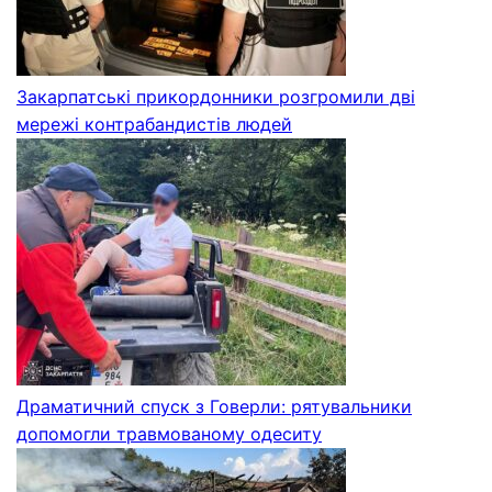
Закарпатські прикордонники розгромили дві
мережі контрабандистів людей
Драматичний спуск з Говерли: рятувальники
допомогли травмованому одеситу