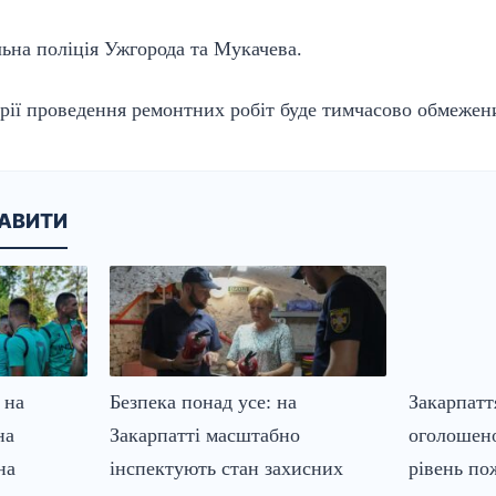
ьна поліція Ужгорода та Мукачева.
орії проведення ремонтних робіт буде тимчасово обмежен
КАВИТИ
 на
Безпека понад усе: на
Закарпатт
на
Закарпатті масштабно
оголошен
на
інспектують стан захисних
рівень по