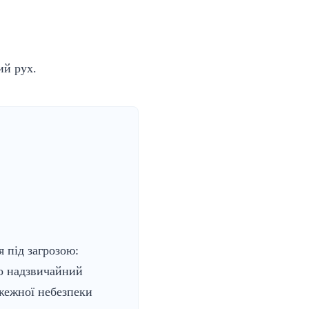
ий рух.
я під загрозою:
о надзвичайний
жежної небезпеки