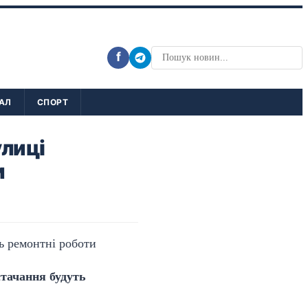
f
АЛ
СПОРТ
улиці
и
стачання будуть