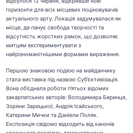
відбулося 12 червня, відкривши нові
горизонти для всіх місцевих поціновувачів
актуального арту. Локація задумувалася як
місце, де панує свобода творчості та
відсутність жорстких рамок, що дозволяє
митцям експериментувати з
найрізноманітнішими формами вираження.
Першою знаковою подією на майданчику
стала виставка під назвою Суб’єктивізація.
Вона об’єднала роботи п’ятьох відомих
закарпатських авторів: Володимира Беринця,
Зоряни Зарецької, Андрія Ісайського,
Катерини Мички та Даніели Поляк.
Експозиція
свідомо відходить від канонів
класичного реалізму, демонструючи