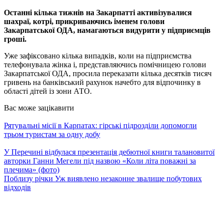
Останні кілька тижнів на Закарпатті активізувалися
шахраї, котрі, прикриваючись іменем голови
Закарпатської ОДА, намагаються видурити у підприємців
гроші.
Уже зафіксовано кілька випадків, коли на підприємства
телефонувала жінка і, представляючись помічницею голови
Закарпатської ОДА, просила переказати кілька десятків тисяч
гривень на банківський рахунок начебто для відпочинку в
області дітей із зони АТО.
Вас може зацікавити
Рятувальні місії в Карпатах: гірські підрозділи допомогли
трьом туристам за одну добу
У Перечині відбулася презентація дебютної книги талановитої
авторки Ганни Мегели під назвою «Коли літа поважні за
плечима» (фото)
Поблизу річки Уж виявлено незаконне звалище побутових
відходів