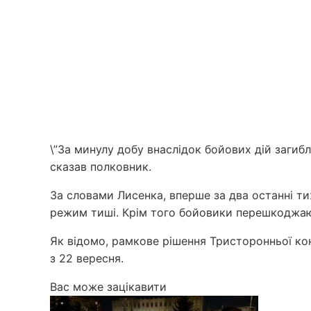
\”За минулу добу внаслідок бойових дій загибл
сказав полковник.
За словами Лисенка, вперше за два останні тиж
режим тиші. Крім того бойовики перешкоджают
Як відомо, рамкове рішення Тристоронньої кон
з 22 вересня.
Вас може зацікавити