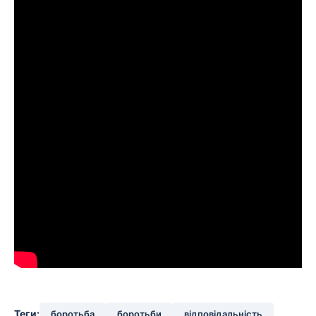
Теги:
боротьба
боротьби
відповідальність