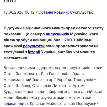
13.06.2026 06:12
/
Останні новини
,
Суспільство
Підсумки Національного мультипредметного тесту
показали, що семеро
випускників
Мукачівського
ліцею здобули найвищий бал – 200. Найбільш
вражаючі
результати
вони продемонстрували на
тестуванні з
історії
України, англійської мови та
математики.
Беззаперечними лідерами серед випускників стали
Софія Запотічна та Яна Гонак, які набрали
максимальний бал з історії України. Троє учнів –
Софія Шебела, Станіслав Литвин та Артем
Курдюков – показали найкращі знання з англійської
мови. Відмінними результатами з математики
відзначились
Крістіан Мейсар та Іван Перевузник.