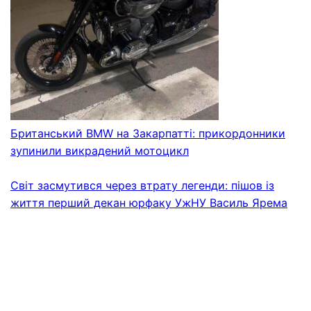
Британський BMW на Закарпатті: прикордонники
зупинили викрадений мотоцикл
Світ засмутився через втрату легенди: пішов із
життя перший декан юрфаку УжНУ Василь Ярема