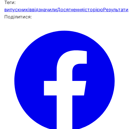
Теги:
випускників
відзначили
Досягнення
історією
Результати
Поділитися: