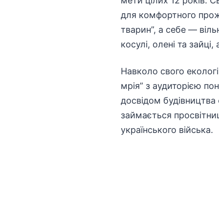
мети цілих 12 років. 
для комфортного прож
тварин”, а себе — віл
косулі, олені та зайці,
Навколо свого еколог
мрія” з аудиторією пон
досвідом
будівництва
займається просвітни
українського війська.