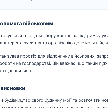
допомога військовим
овує свій блог для збору коштів на підтримку укра
лонтерські
зусилля та організацію допомоги війсь
ганізував простір для відпочинку військових, запр
 роботи на господарстві. Він вважає, що такий під
та відновитися.
 висновки
 будівництво свого будинку мрії та розпочати нов
ової хатинки для гостей та створення сортувальної