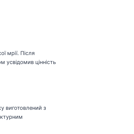
ї мрії. Після
м усвідомив цінність
ку виготовлений з
тектурним