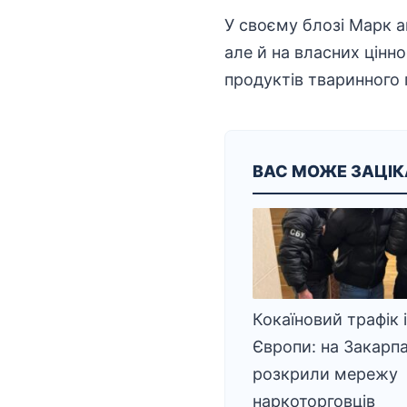
У своєму блозі Марк а
але й на власних цінно
продуктів тваринного
ВАС МОЖЕ ЗАЦІ
Кокаїновий трафік 
Європи: на Закарпа
розкрили мережу
наркоторговців