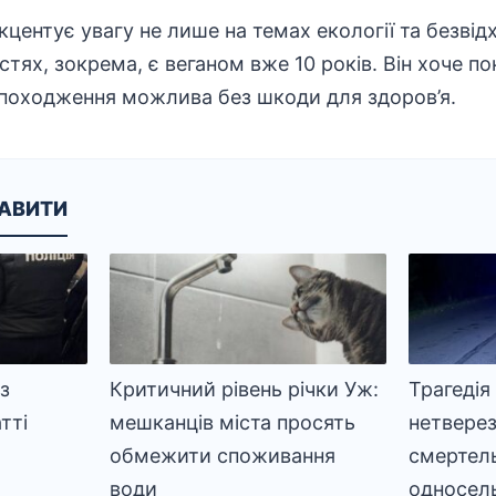
кцентує увагу не лише на темах екології та безвід
стях, зокрема, є веганом вже 10 років. Він хоче по
 походження можлива без шкоди для здоров’я.
КАВИТИ
із
Критичний рівень річки Уж:
Трагедія
тті
мешканців міста просять
нетверез
обмежити споживання
смертел
води
односел