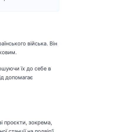
їнського війська. Він
ковим.
ошуючи їх до себе в
хід допомагає
і проєкти, зокрема,
 станції на подвір’ї.