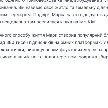
Сьогодні його триповерхова хатина, вибудувана з г
ивання. Він називає своє житло та земельну діля
ьним фермером. Подвір’я Марка часто відвідують ди
 а нещодавно там оселилася кішка на ім’я Ківі.
ічного способу життя Марк створив популярний бл
ад 380 тисяч підписників на різних платформах. У б
екохатинки, вирощуванням фруктових дерев на п
цькою діяльністю та волонтерством, зокрема зби