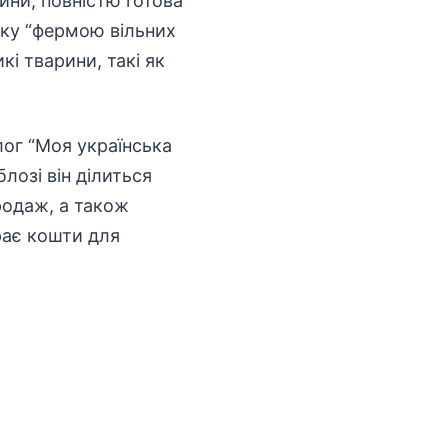
лини, повністю готова
нку “фермою вільних
кі тварини, такі як
ог “Моя українська
лозі він ділиться
родаж, а також
рає кошти для