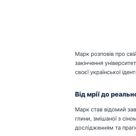
Марк розповів про свій
закінчення
університе
своєї української іден
Від мрії до реаль
Марк став відомий зав
глини, змішаної з сін
дослідженням
та прагн