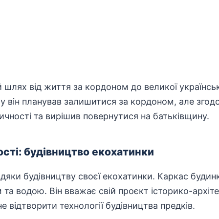
 шлях від життя за кордоном до великої українсько
ту
він планував залишитися за кордоном, але згодо
тичності та вирішив повернутися на батьківщину.
ності: будівництво екохатинки
дяки будівництву своєї екохатинки. Каркас будин
ом та водою. Він вважає свій проєкт історико-архі
е відтворити технології будівництва предків.