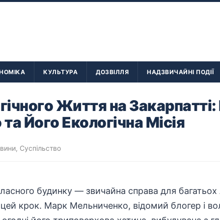
НОМІКА
КУЛЬТУРА
ДОЗВІЛЛЯ
НАДЗВИЧАЙНІ ПОДІЇ
огічного Життя на Закарпатті:
та Його Екологічна Місія
овини
,
Суспільство
ласного будинку — звичайна справа для багатьох 
ей крок. Марк Мельниченко, відомий блогер і вол