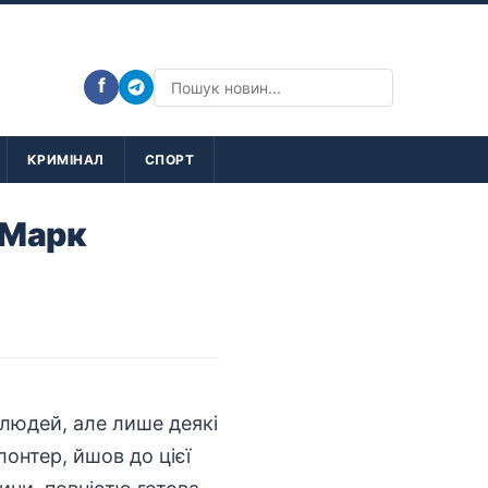
f
КРИМІНАЛ
СПОРТ
 Марк
людей, але лише деякі
онтер, йшов до цієї