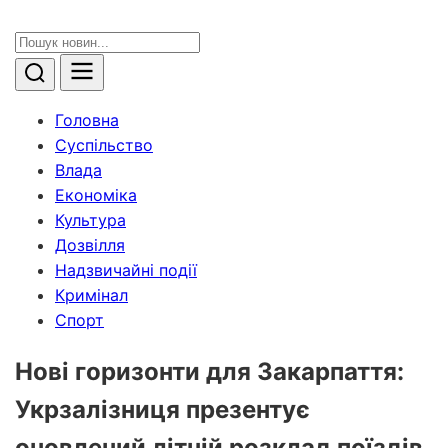
Головна
Суспільство
Влада
Економіка
Культура
Дозвілля
Надзвичайні події
Кримінал
Спорт
Нові горизонти для Закарпаття:
Укрзалізниця презентує
оновлений літній розклад поїздів