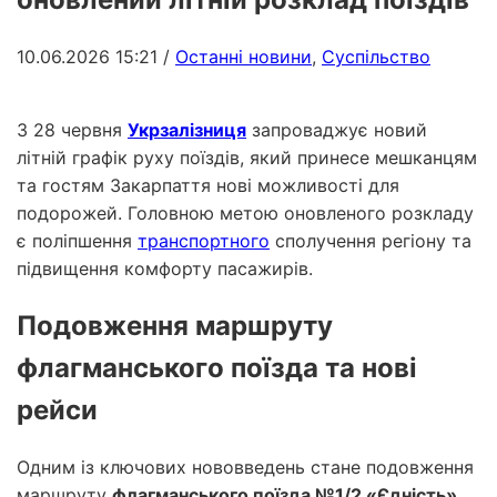
10.06.2026 15:21
/
Останні новини
,
Суспільство
З 28 червня
Укрзалізниця
запроваджує новий
літній графік руху поїздів, який принесе мешканцям
та гостям Закарпаття нові можливості для
подорожей. Головною метою оновленого розкладу
є поліпшення
транспортного
сполучення регіону та
підвищення комфорту пасажирів.
Подовження маршруту
флагманського поїзда та нові
рейси
Одним із ключових нововведень стане подовження
маршруту
флагманського поїзда №1/2 «Єдність»