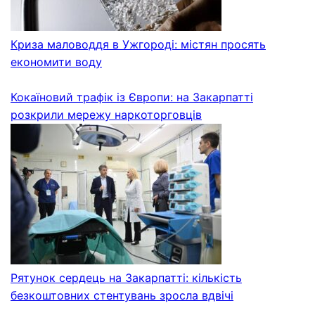
Криза маловоддя в Ужгороді: містян просять
економити воду
Кокаїновий трафік із Європи: на Закарпатті
розкрили мережу наркоторговців
Рятунок сердець на Закарпатті: кількість
безкоштовних стентувань зросла вдвічі