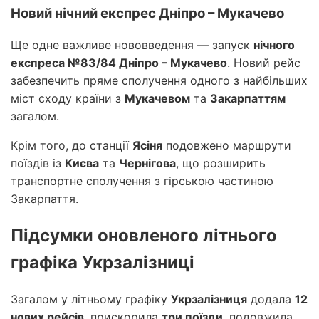
Новий нічний експрес Дніпро – Мукачево
Ще одне важливе нововведення — запуск
нічного
експреса №83/84 Дніпро – Мукачево
. Новий рейс
забезпечить пряме сполучення одного з найбільших
міст сходу країни з
Мукачевом
та
Закарпаттям
загалом.
Крім того, до станції
Ясіня
подовжено маршрути
поїздів із
Києва
та
Чернігова
, що розширить
транспортне сполучення з гірською частиною
Закарпаття.
Підсумки оновленого літнього
графіка Укрзалізниці
Загалом у літньому графіку
Укрзалізниця
додала
12
нових рейсів
, прискорила
три поїзди
, подовжила