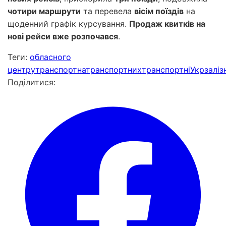
чотири маршрути
та перевела
вісім поїздів
на
щоденний графік курсування.
Продаж квитків на
нові рейси вже розпочався
.
Теги:
обласного
центру
транспортна
транспортних
транспортні
Укрзаліз
Поділитися: