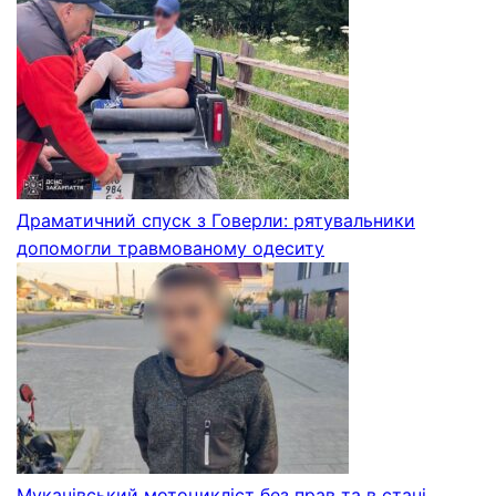
Драматичний спуск з Говерли: рятувальники
допомогли травмованому одеситу
Мукачівський мотоцикліст без прав та в стані