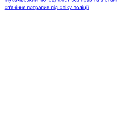
сп’яніння потрапив під опіку поліції