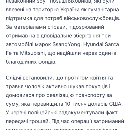
незаконний збут позашляховиків, які були
ввезені на територію України як гуманітарна
підтримка для потреб
військовослужбовців
.
За матеріалами справи, підозрюваний
отримав на відповідальне зберігання три
автомобілі марок SsangYong, Hyundai Santa
Fe та Mitsubishi, що надійшли через один із
благодійних фондів.
Слідчі встановили, що протягом квітня та
травня чоловік активно шукав покупців і
домовився про реалізацію транспорту за
суму, яка перевищила 10 тисяч доларів США.
У червні поліцейські задокументували факт
передачі грошей. Під час операції затриманий
намагався втекти, сховавшись серед інших