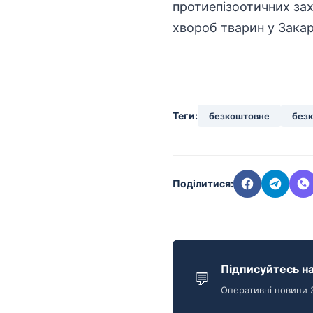
протиепізоотичних зах
хвороб тварин у Закар
Теги:
безкоштовне
без
Поділитися:
Підписуйтесь на
💬
Оперативні новини 