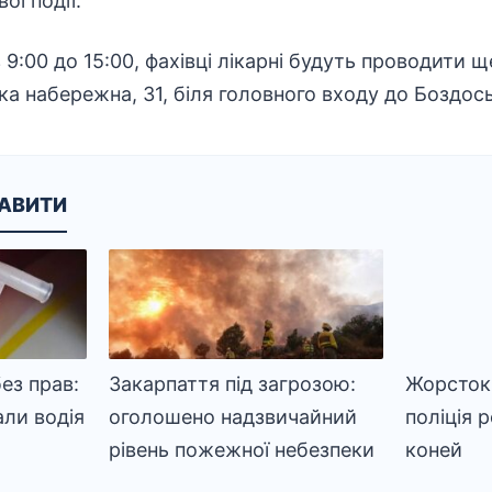
ої події.
 9:00 до 15:00, фахівці лікарні будуть проводити щ
ка набережна, 31, біля головного входу до Боздос
КАВИТИ
ез прав:
Закарпаття під загрозою:
Жорстокі
али водія
оголошено надзвичайний
поліція 
рівень пожежної небезпеки
коней