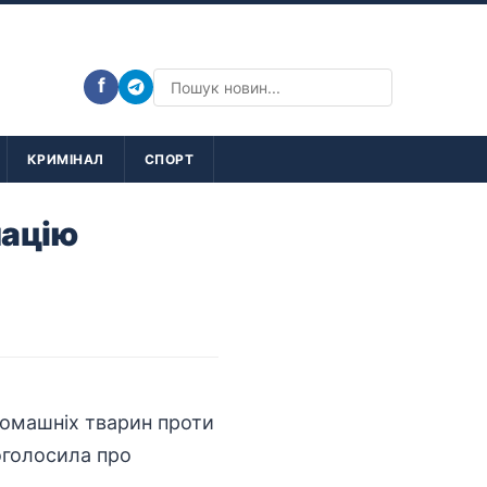
f
КРИМІНАЛ
СПОРТ
націю
омашніх тварин проти
оголосила про