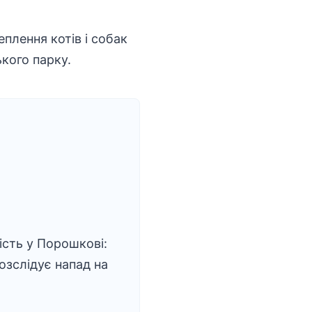
еплення котів і собак
ького парку.
сть у Порошкові:
розслідує напад на