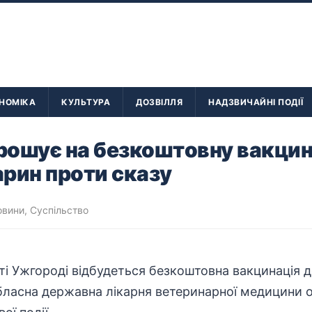
НОМІКА
КУЛЬТУРА
ДОЗВІЛЛЯ
НАДЗВИЧАЙНІ ПОДІЇ
рошує на безкоштовну вакци
рин проти сказу
овини
,
Суспільство
істі Ужгороді відбудеться
безкоштовна
вакцинація д
обласна державна лікарня ветеринарної медицини 