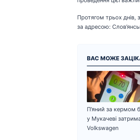
проведення цієї важлив
Протягом трьох днів, з
за адресою: Слов’янсь
ВАС МОЖЕ ЗАЦІ
П’яний за кермом б
у Мукачеві затрим
Volkswagen